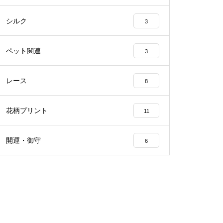
シルク
3
ペット関連
3
レース
8
花柄プリント
11
開運・御守
6