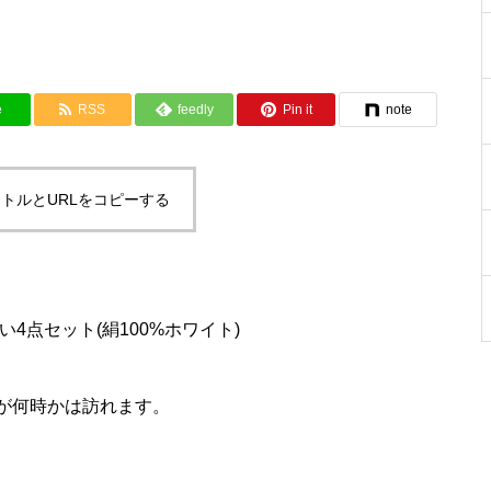
e
RSS
feedly
Pin it
note
トルとURLをコピーする
4点セット(絹100%ホワイト)
が何時かは訪れます。