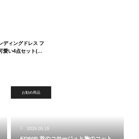
ンディングドレス フ
可愛い4点セット(絹
ト)
お勧め商品
2026.05.15
ED50P 首のコサージュと胸のコット