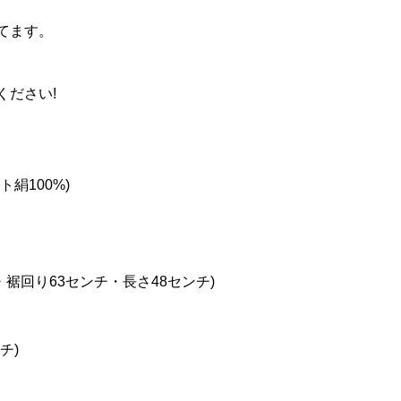
てます。
ください!
絹100%)
・裾回り63センチ・長さ48センチ)
チ)