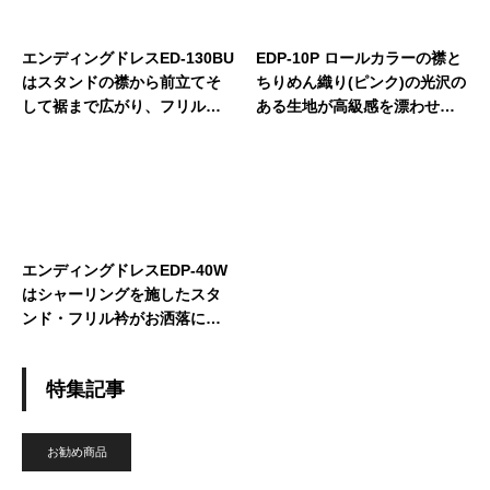
エンディングドレスED-130BU
EDP-10P ロールカラーの襟と
はスタンドの襟から前立てそ
ちりめん織り(ピンク)の光沢の
して裾まで広がり、フリルと
ある生地が高級感を漂わせま
ギャザーをふんだんに施しエ
す。
レガントさとフェミニンを演
出。
エンディングドレスEDP-40W
はシャーリングを施したスタ
ンド・フリル衿がお洒落に演
出。
特集記事
お勧め商品