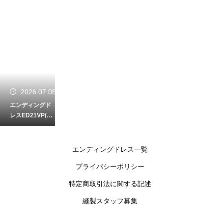
2026.07.05
エンディングド
レスED21VP(う
す紫色)・花柄の
プリントとフリ
ル使いが優しく
エンディングドレス一覧
演出
プライバシーポリシー
2026.05.15
特定商取引法に関する記述
ED50P 首のコサ
縫製スタッフ募集
ージュと胸のコ
ットンパールが