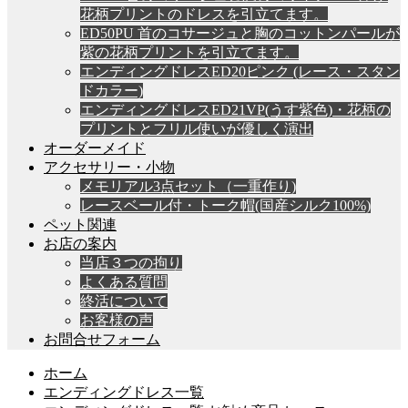
花柄プリントのドレスを引立てます。
ED50PU 首のコサージュと胸のコットンパールが
紫の花柄プリントを引立てます。
エンディングドレスED20ピンク (レース・スタン
ドカラー)
エンディングドレスED21VP(うす紫色)・花柄の
プリントとフリル使いが優しく演出
オーダーメイド
アクセサリー・小物
メモリアル3点セット（一重作り)
レースベール付・トーク帽(国産シルク100%)
ペット関連
お店の案内
当店３つの拘り
よくある質問
終活について
お客様の声
お問合せフォーム
ホーム
エンディングドレス一覧