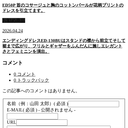
ED50P 首のコサージュと胸のコットンパールが花柄プリントの
ドレスを引立てます。
お勧め商品
2026.04.24
エンディングドレスED-130BUはスタンドの襟から前立てそして
裾まで広がり、フリルとギャザーをふんだんに施しエレガント
さとフェミニンを演出。
コメント
0 コメント
0 トラックバック
この記事へのコメントはありません。
名前（例：山田 太郎）
( 必須 )
E-MAIL
( 必須 ) - 公開されません -
URL