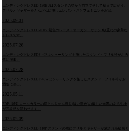
エンディングドレスED-130BUはスタンドの襟から前立てそして裾まで広がり、
フリルとギャザーをふんだんに施しエレガントさとフェミニンを演出。
2025.09.01
エンディングドレスED-100V 紫色のレース・オーガン・サテン3枚重ねの豪華な
ドレスです。
2025.07.28
エンディングドレスEDP-40Pはシャーリングを施したスタンド・フリル衿がお洒
落に演出。
2025.07.28
エンディングドレスEDP-40Wはシャーリングを施したスタンド・フリル衿がお
洒落に演出。
2025.05.11
EDP-10PU ロールカラーの襟とちりめん織り(淡い紫色)の優しい光沢のある生地
が高級感を漂わせます。
2025.05.09
エンディングドレスED-110P スタンドの襟にフリルとギャザーが施され高級感と