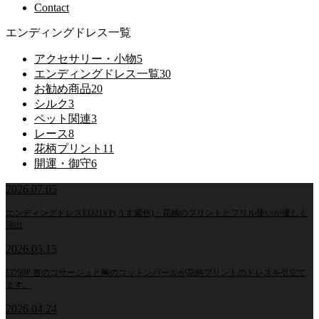
Contact
エンディングドレス一覧
アクセサリー・小物
5
エンディングドレス一覧
30
お勧め商品
20
シルク
3
ペット関連
3
レース
8
花柄プリント
11
開運・御守
6
2026.07.05
エンディングドレスED21VP(うす紫色)・花柄のプリントとフリル使いが優しく
演出
2026.05.15
ED50P 首のコサージュと胸のコットンパールが花柄プリントのドレスを引立て
ます。
2026.04.24