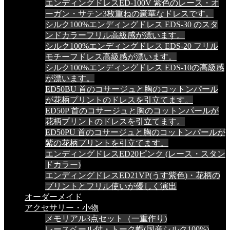
エンディングドレスED-100V 紫色のレース・オ
ーガン・サテン3枚重ねの豪華なドレスです。
シルク100%エンディングドレス EDS-30 のスタ
ンドカラーフリル高級感が漂います。
シルク100%エンディングドレス EDS-20 フリル
モチーフドレス高級感が漂います。
シルク100%エンディングドレス EDS-10の高級感
が漂います。
ED50BU 首のコサージュと胸のコットンパール
が花柄プリントのドレスを引立てます。
ED50P 首のコサージュと胸のコットンパールが
花柄プリントのドレスを引立てます。
ED50PU 首のコサージュと胸のコットンパールが
紫の花柄プリントを引立てます。
エンディングドレスED20ピンク (レース・スタン
ドカラー)
エンディングドレスED21VP(うす紫色)・花柄の
プリントとフリル使いが優しく演出
オーダーメイド
アクセサリー・小物
メモリアル3点セット（一重作り)
レースベール付・トーク帽(国産シルク100%)