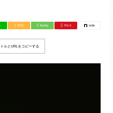
e
RSS
feedly
Pin it
note
トルとURLをコピーする