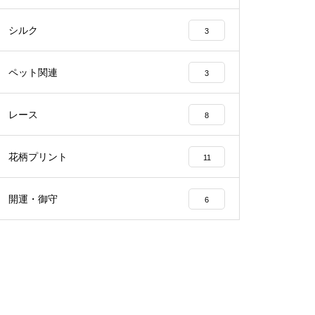
シルク
3
ペット関連
3
レース
8
花柄プリント
11
開運・御守
6