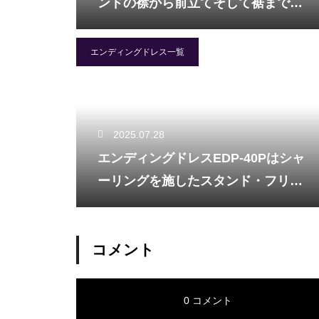
ンドの襟から前立てそして裾まで広
がり、フリルとギャザーをふんだん
に施しエレガントさとフェミニンを
エンディングドレス一覧
演出。
2025.07.28
エンディングドレスEDP-40Pはシャ
ーリングを施したスタンド・フリル
衿がお洒落に演出。
コメント
0 コメント