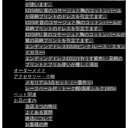
が漂います。
ED50BU 首のコサージュと胸のコットンパール
が花柄プリントのドレスを引立てます。
ED50P 首のコサージュと胸のコットンパールが
花柄プリントのドレスを引立てます。
ED50PU 首のコサージュと胸のコットンパールが
紫の花柄プリントを引立てます。
エンディングドレスED20ピンク (レース・スタン
ドカラー)
エンディングドレスED21VP(うす紫色)・花柄の
プリントとフリル使いが優しく演出
オーダーメイド
アクセサリー・小物
メモリアル3点セット（一重作り)
レースベール付・トーク帽(国産シルク100%)
ペット関連
お店の案内
当店３つの拘り
よくある質問
終活について
お客様の声