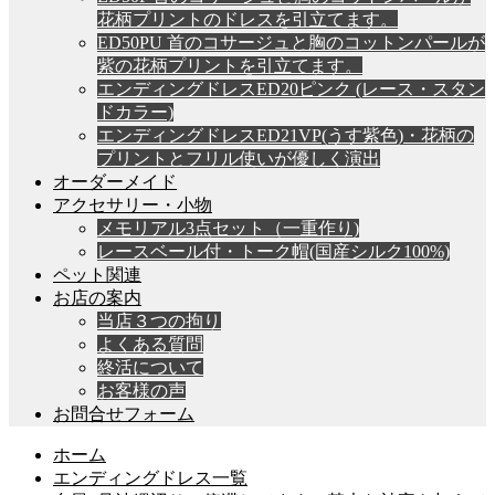
花柄プリントのドレスを引立てます。
ED50PU 首のコサージュと胸のコットンパールが
紫の花柄プリントを引立てます。
エンディングドレスED20ピンク (レース・スタン
ドカラー)
エンディングドレスED21VP(うす紫色)・花柄の
プリントとフリル使いが優しく演出
オーダーメイド
アクセサリー・小物
メモリアル3点セット（一重作り)
レースベール付・トーク帽(国産シルク100%)
ペット関連
お店の案内
当店３つの拘り
よくある質問
終活について
お客様の声
お問合せフォーム
ホーム
エンディングドレス一覧