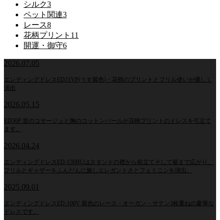
シルク
3
ペット関連
3
レース
8
花柄プリント
11
開運・御守
6
2026.07.05
エンディングドレスED21VP(うす紫色)・花柄のプリントとフリル使いが優しく
演出
2026.05.15
ED50P 首のコサージュと胸のコットンパールが花柄プリントのドレスを引立て
ます。
2026.04.24
エンディングドレスED-130BUはスタンドの襟から前立てそして裾まで広がり、
フリルとギャザーをふんだんに施しエレガントさとフェミニンを演出。
2025.09.01
エンディングドレスED-100V 紫色のレース・オーガン・サテン3枚重ねの豪華な
ドレスです。